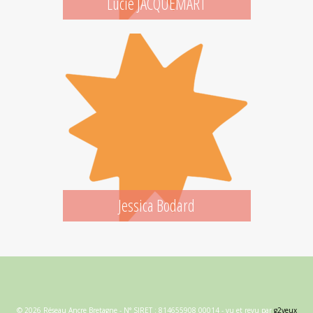
Lucie JACQUEMART
Jessica Bodard
© 2026 Réseau Ancre Bretagne - N° SIRET : 814655908 00014 - vu et revu par
g2yeux