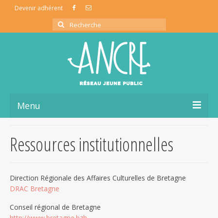
Devenir adhérent
Rechercher
:
Menu
L’association ancre
Ressources institutionnelles
La coopérative de production
La vie du réseau
Direction Régionale des Affaires Culturelles de Bretagne
Ressources Jeune Public
DRAC Bretagne
Partage d’infos
Conseil régional de Bretagne
http://www.bretagne.bzh