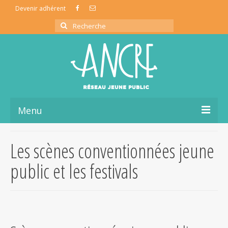
Devenir adhérent
Rechercher
:
Menu
L’association ancre
Les scènes conventionnées jeune
La coopérative de production
public et les festivals
La vie du réseau
Ressources Jeune Public
Partage d’infos