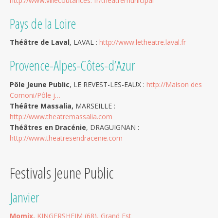
http://www.villecoutances. fr/theatremunicipal
Pays de la Loire
Théâtre de Laval
, LAVAL :
http://www.letheatre.laval.fr
Provence-Alpes-Côtes-d’Azur
Pôle Jeune Public
, LE REVEST-LES-EAUX :
http://Maison des
Comoni/Pôle j…
Théâtre Massalia,
MARSEILLE :
http://www.theatremassalia.com
Théâtres en Dracénie
, DRAGUIGNAN :
http://www.theatresendracenie.com
Festivals Jeune Public
Janvier
Momix,
KINGERSHEIM (68), Grand Est