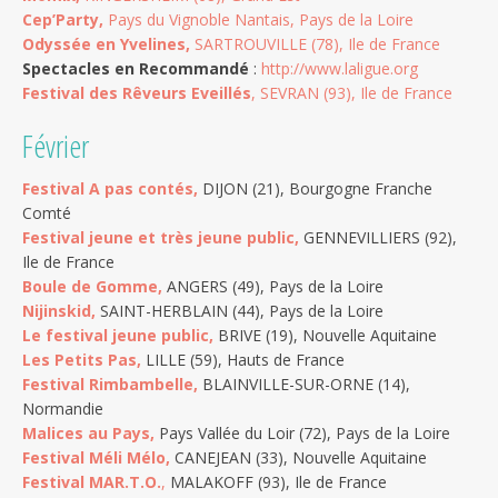
Cep’Party,
Pays du Vignoble Nantais, Pays de la Loire
Odyssée en Yvelines,
SARTROUVILLE (78), Ile de France
Spectacles en Recommandé
:
http://www.laligue.org
Festival des Rêveurs Eveillés
, SEVRAN (93), Ile de France
Février
Festival A pas contés,
DIJON (21), Bourgogne Franche
Comté
Festival jeune et très jeune public,
GENNEVILLIERS (92),
Ile de France
Boule de Gomme,
ANGERS (49), Pays de la Loire
Nijinskid,
SAINT-HERBLAIN (44), Pays de la Loire
Le festival jeune public,
BRIVE (19), Nouvelle Aquitaine
Les Petits Pas,
LILLE (59), Hauts de France
Festival Rimbambelle,
BLAINVILLE-SUR-ORNE (14),
Normandie
Malices au Pays,
Pays Vallée du Loir (72), Pays de la Loire
Festival Méli Mélo,
CANEJEAN (33), Nouvelle Aquitaine
Festival MAR.T.O.
,
MALAKOFF (93), Ile de France