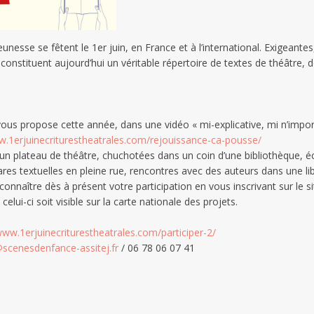
unesse se fêtent le 1er juin, en France et à l’international. Exigeante
, constituent aujourd’hui un véritable répertoire de textes de théâtre
, vous propose cette année, dans une vidéo « mi-explicative, mi n’impo
w.1erjuinecriturestheatrales.com/rejouissance-ca-pousse/
 un plateau de théâtre, chuchotées dans un coin d’une bibliothèque, 
res textuelles en pleine rue, rencontres avec des auteurs dans une lib
connaître dès à présent votre participation en vous inscrivant sur le 
elui-ci soit visible sur la carte nationale des projets.
www.1erjuinecriturestheatrales.com/participer-2/
scenesdenfance-assitej.fr
/ 06 78 06 07 41