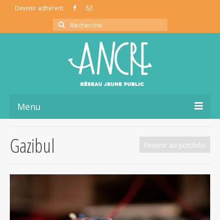
Devenir adhérent
Rechercher
:
Menu
L’association ancre
Gazibul
Revenir au portfolio
La coopérative de production
La vie du réseau
Ressources Jeune Public
Partage d’infos