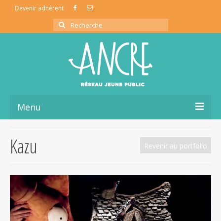
Devenir adhérent
Rechercher
:
Menu
L’association ancre
Kazu
Revenir au portfolio
La coopérative de production
La vie du réseau
Ressources Jeune Public
Partage d’infos