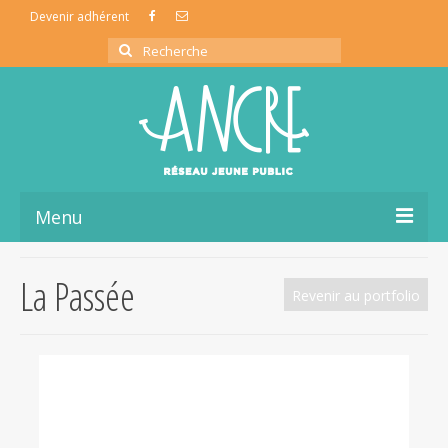
Devenir adhérent
Rechercher
:
Menu
L’association ancre
La Passée
Revenir au portfolio
La coopérative de production
La vie du réseau
Ressources Jeune Public
Partage d’infos