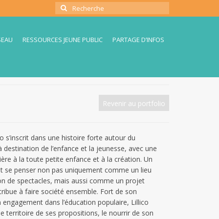
Rechercher
:
SEAU
RESSOURCES JEUNE PUBLIC
PARTAGE D’INFOS
Revenir au portfolio
co s’inscrit dans une histoire forte autour du
à destination de l’enfance et la jeunesse, avec une
ière à la toute petite enfance et à la création. Un
oit se penser non pas uniquement comme un lieu
n de spectacles, mais aussi comme un projet
ibue à faire société ensemble. Fort de son
n engagement dans l’éducation populaire, Lillico
le territoire de ses propositions, le nourrir de son