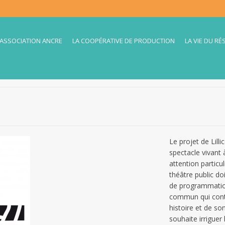
’ASSOCIATION ANCRE
LA COOPÉRATIVE DE PRODUCTION
LA VIE DU RÉ
Le projet de Lilli
spectacle vivant 
attention particul
théâtre public d
de programmatio
commun qui contr
histoire et de so
souhaite irriguer 