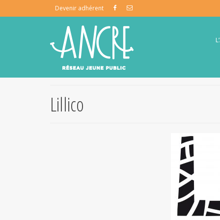
Devenir adhérent
L
Lillico