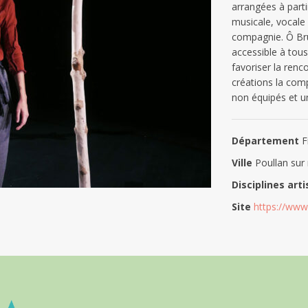
arrangées à part
musicale, vocale e
compagnie. Ô Bru
accessible à tous
favoriser la renc
créations la com
non équipés et u
Département
Fi
Ville
Poullan sur
Disciplines art
Site
https://www