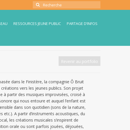
Rechercher
:
SEAU
RESSOURCES JEUNE PUBLIC
PARTAGE D’INFOS
Revenir au portfolio
asée dans le Finistère, la compagnie Ô Bruit
créations vers les jeunes publics. Son projet
cule à partir des musiques improvisées, croisé à
onore qui nous entoure et auquel l’enfant est
nsible dans son quotidien (sons de la nature,
s etc.). A partir d’instruments acoustiques, du
ocal, les créations musicales s’inspirent de
tion orale ou sont parfois jouées, déjouées,