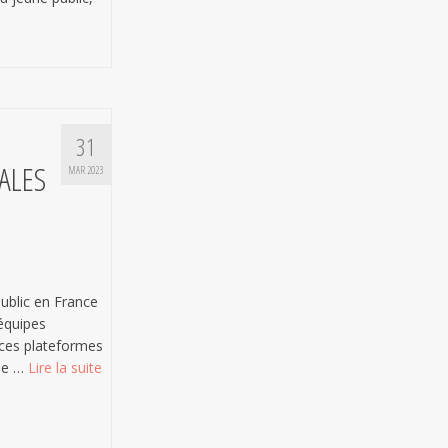
31
ALES
MAR 2023
public en France
 équipes
, ces plateformes
 de …
Lire la suite­­