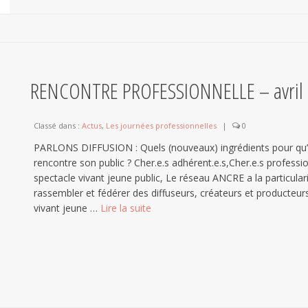
RENCONTRE PROFESSIONNELLE – avril
Classé dans :
Actus
,
Les journées professionnelles
|
0
PARLONS DIFFUSION : Quels (nouveaux) ingrédients pour qu’
rencontre son public ? Cher.e.s adhérent.e.s,Cher.e.s professio
spectacle vivant jeune public, Le réseau ANCRE a la particular
rassembler et fédérer des diffuseurs, créateurs et producteur
vivant jeune …
Lire la suite­­