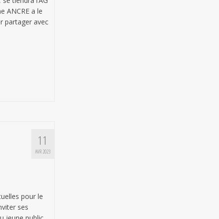
 se tiendra l’AG
ne ANCRE a le
ur partager avec
11
AVR 2023
tuelles pour le
nviter ses
u jeune public,