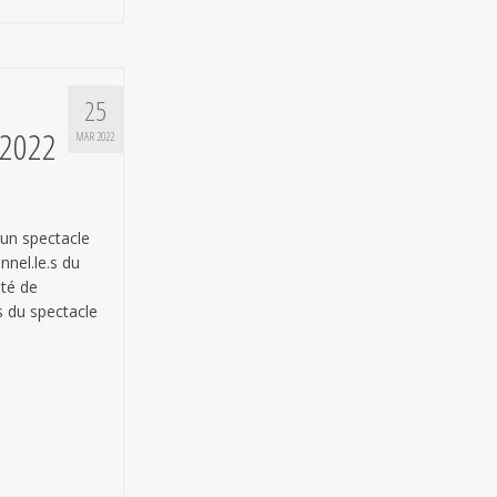
25
 2022
MAR 2022
un spectacle
nnel.le.s du
ité de
s du spectacle