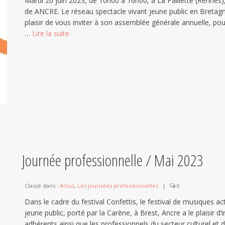
Mardi 20 juin 2023, de 10h00 à 16h00, à La Paillette (Rennes),
de ANCRE. Le réseau spectacle vivant jeune public en Bretag
plaisir de vous inviter à son assemblée générale annuelle, po
…
Lire la suite­­
Journée professionnelle / Mai 2023
Classé dans :
Actus
,
Les journées professionnelles
|
0
Dans le cadre du festival Confettis, le festival de musiques ac
jeune public, porté par la Carène, à Brest, Ancre a le plaisir d’i
adhérents ainsi que les professionnels du secteur culturel et d