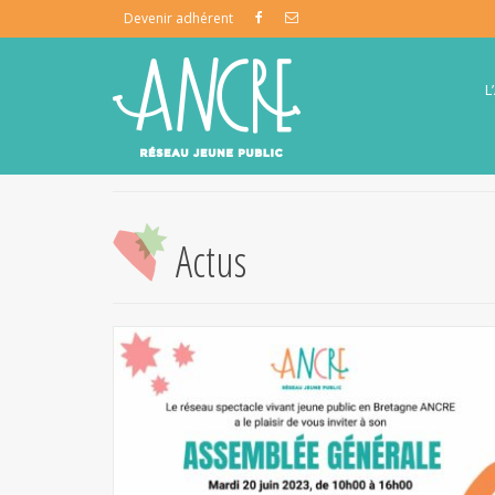
Devenir adhérent
L
Actus