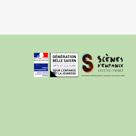
Pagination
des
publications